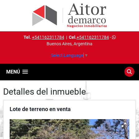
Tel.
+541162311784
|
Cel.
+541162311784
-
Buenos Aires, Argentina
Select Language
▼
MENÚ
Detalles del inmueble
Lote de terreno en venta