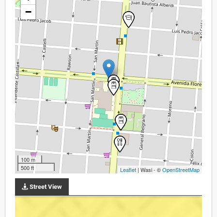
−
100 m
500 ft
Leaflet
| Wasi - ©
OpenStreetMap
Street View