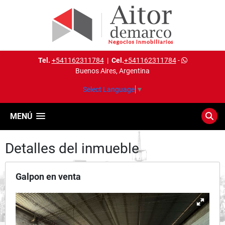
Tel.
+541162311784
|
Cel.
+541162311784
-
Buenos Aires, Argentina
Select Language
▼
MENÚ
Detalles del inmueble
Galpon en venta