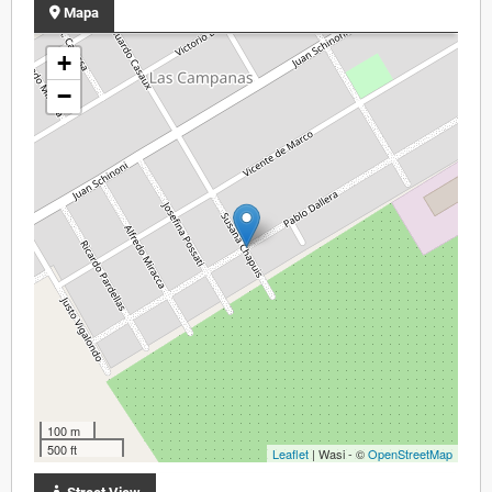
Mapa
+
−
100 m
500 ft
Leaflet
| Wasi - ©
OpenStreetMap