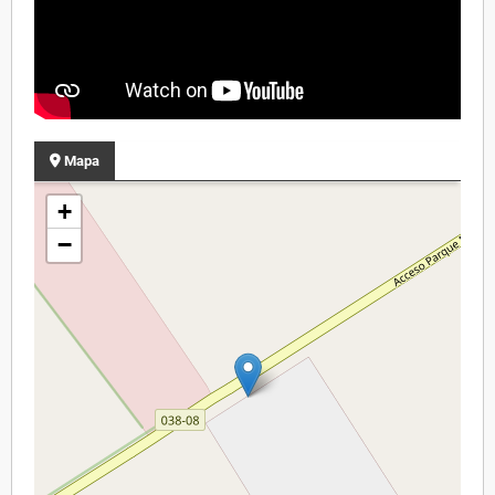
Mapa
+
−