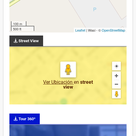
100 m
500 ft
Leaflet
| Wasi - ©
OpenStreetMap
Street View
Ver Ubicación
en
street
view
Tour 360º