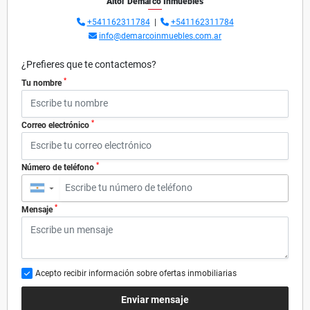
Aitor Demarco Inmuebles
+541162311784
|
+541162311784
info@demarcoinmuebles.com.ar
¿Prefieres que te contactemos?
*
Tu nombre
*
Correo electrónico
*
Número de teléfono
▼
*
Mensaje
Acepto recibir información sobre ofertas inmobiliarias
Enviar mensaje