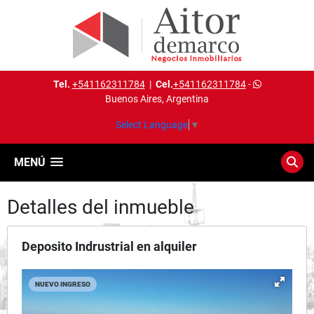
Tel.
+541162311784
|
Cel.
+541162311784
-
Buenos Aires, Argentina
Select Language
▼
MENÚ
Detalles del inmueble
Deposito Indrustrial en alquiler
NUEVO INGRESO