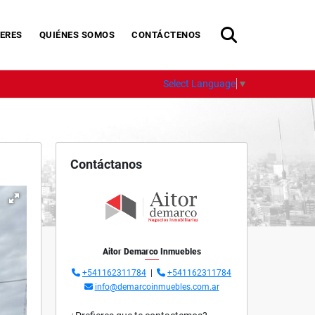
ERES
QUIÉNES SOMOS
CONTÁCTENOS
Select Language
▼
Contáctanos
Aitor Demarco Inmuebles
+541162311784
|
+541162311784
info@demarcoinmuebles.com.ar