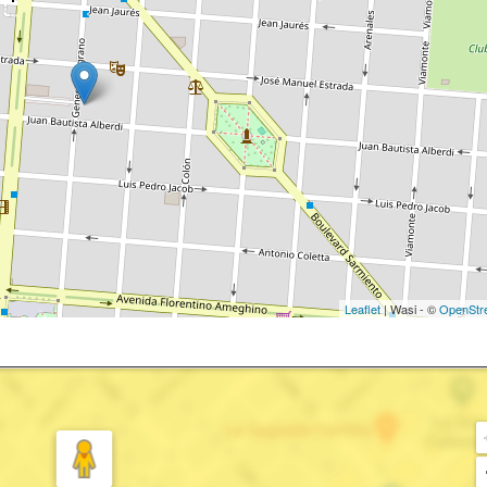
Leaflet
| Wasi - ©
OpenStr