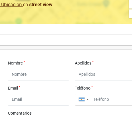
r Ubicación
en
street view
*
*
Nombre
Apellidos
*
*
Email
Teléfono
4
▼
Comentarios