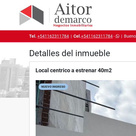
Tel.
+541162311784
|
Cel.
+541162311784
-
|
Buenos
Detalles del inmueble
Local centrico a estrenar 40m2
NUEVO INGRESO