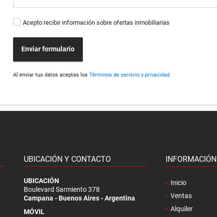
Acepto recibir información sobre ofertas inmobiliarias
Enviar formulario
Al enviar tus datos aceptas los
Términos de servicio y privacidad
UBICACIÓN Y CONTACTO
INFORMACIÓN
.
UBICACIÓN
Inicio
Boulevard Sarmiento 378
Ventas
Campana - Buenos Aires - Argentina
Alquiler
MÓVIL