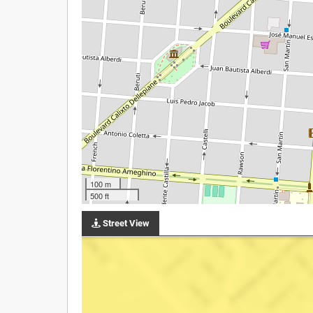
100 m
500 ft
Street View