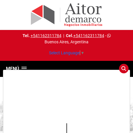
Tel.
+541162311784
|
Cel.
+541162311784
-
Buenos Aires, Argentina
Select Language
▼
MENÚ
Detalles del inmueble