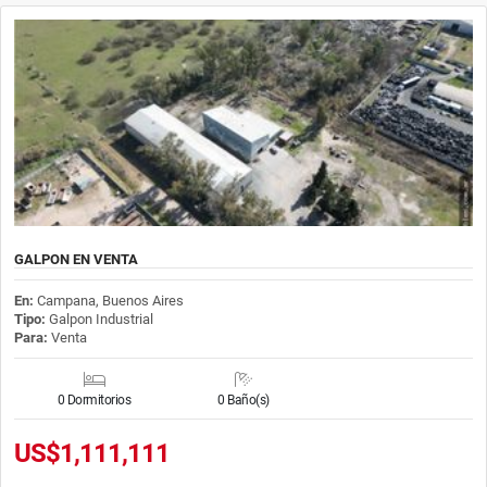
GALPON EN VENTA
En:
Campana, Buenos Aires
Tipo:
Galpon Industrial
Para:
Venta
0 Dormitorios
0 Baño(s)
US$1,111,111