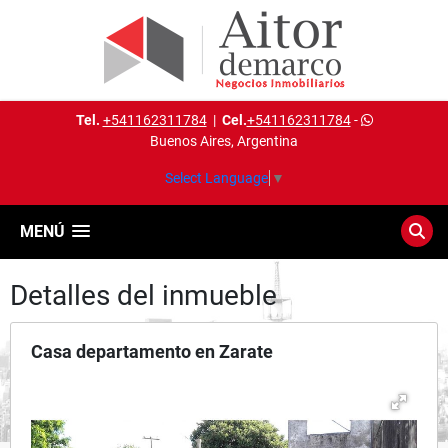
Tel.
+541162311784
|
Cel.
+541162311784
-
Buenos Aires, Argentina
Select Language
▼
MENÚ
Detalles del inmueble
Casa departamento en Zarate