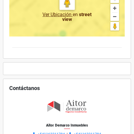
Ver Ubicación
en
street
view
Contáctanos
Aitor Demarco Inmuebles