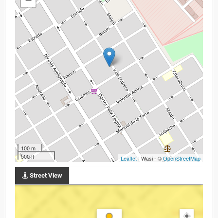
100 m
500 ft
Leaflet
| Wasi - ©
OpenStreetMap
Street View