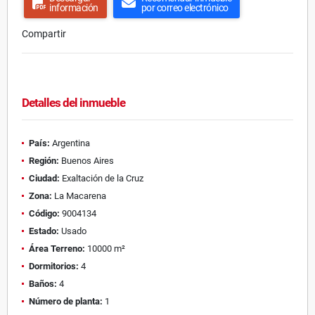
información
por correo electrónico
Compartir
Detalles del inmueble
País:
Argentina
Región:
Buenos Aires
Ciudad:
Exaltación de la Cruz
Zona:
La Macarena
Código:
9004134
Estado:
Usado
Área Terreno:
10000 m²
Dormitorios:
4
Baños:
4
Número de planta:
1