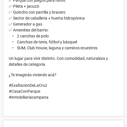
✅ Parque con juegos para niños
✅ Pileta + jacuzzi
✅ Quincho con parrilla y bracero
✅ Sector de caballería + huerta hidropónica
✅ Generador a gas
✅ Amenities del barrio:
• 2 canchas de polo
• Canchas de tenis, fútbol y básquet
• SUM, Club House, laguna y caminos ecuestres
Un lugar para vivir distinto. Con comodidad, naturaleza y
detalles de categoría.
¿Te imaginás viviendo acá?
#ExaltacionDeLaCruz
#CasaConParque
#inmobiliariacampana