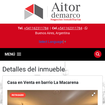
Tel.
+541162311784
|
Cel.
+541162311784
-
Buenos Aires, Argentina
Select Language
▼
MENÚ
Detalles del inmueble
Casa en Venta en barrio La Macarena
RETASADO