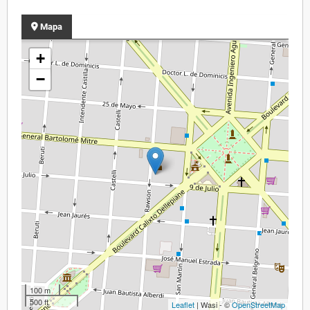
Mapa
+
−
100 m
500 ft
Leaflet
| Wasi - ©
OpenStreetMap