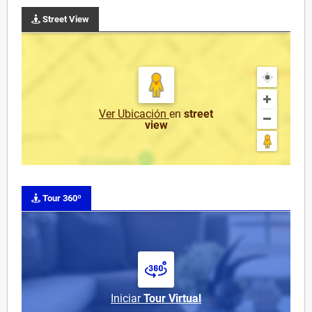
Street View
Ver Ubicación
en
street
view
Tour 360º
Iniciar
Tour Virtual