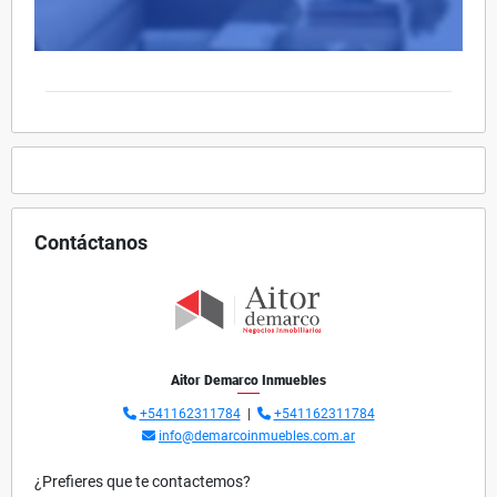
Contáctanos
Aitor Demarco Inmuebles
+541162311784
|
+541162311784
info@demarcoinmuebles.com.ar
¿Prefieres que te contactemos?