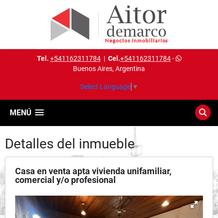
Tel.
+541162311784
|
Cel.
+541162311784
-
Buenos Aires, Argentina
Select Language
▼
MENÚ
Detalles del inmueble
Casa en venta apta vivienda unifamiliar,
comercial y/o profesional