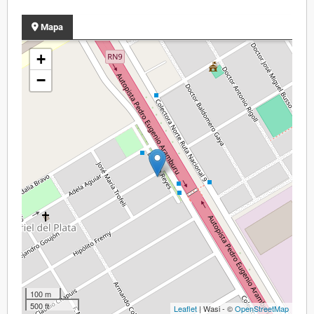
Mapa
+
−
100 m
500 ft
Leaflet
| Wasi - ©
OpenStreetMap