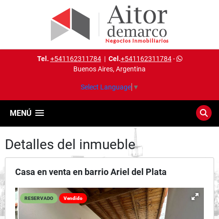
Tel.
+541162311784
|
Cel.
+541162311784
-
Buenos Aires, Argentina
Select Language
▼
MENÚ
Detalles del inmueble
Casa en venta en barrio Ariel del Plata
RESERVADO
Vendido