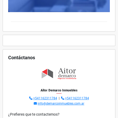
Contáctanos
Aitor Demarco Inmuebles
+541162311784
|
+541162311784
info@demarcoinmuebles.com.ar
¿Prefieres que te contactemos?