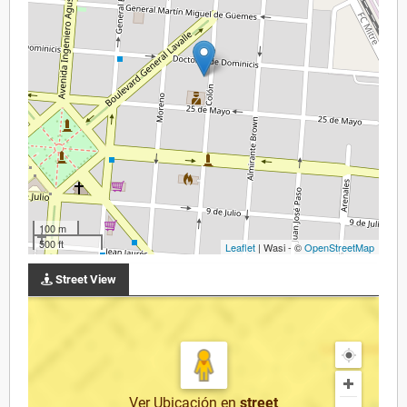
100 m
500 ft
Leaflet
| Wasi - ©
OpenStreetMap
Street View
Ver Ubicación
en
street