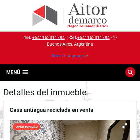
Tel.
+541162311784
|
Cel.
+541162311784
-
Buenos Aires, Argentina
Select Language
▼
MENÚ
Detalles del inmueble
Casa antiagua reciclada en venta
OPORTUNIDAD