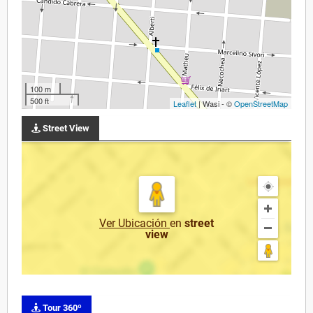
100 m
500 ft
Leaflet
| Wasi - ©
OpenStreetMap
Street View
Ver Ubicación
en
street
view
Tour 360º