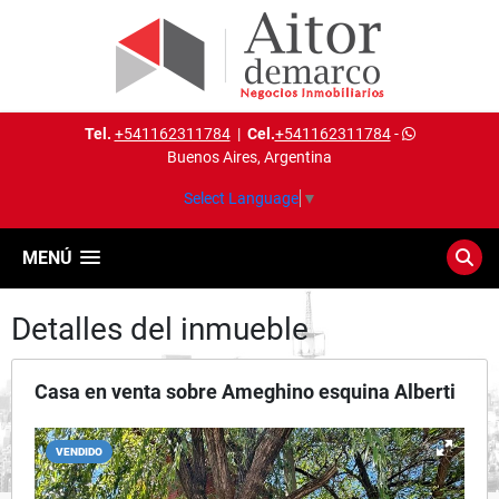
Tel.
+541162311784
|
Cel.
+541162311784
-
Buenos Aires, Argentina
Select Language
▼
MENÚ
Detalles del inmueble
Casa en venta sobre Ameghino esquina Alberti
VENDIDO