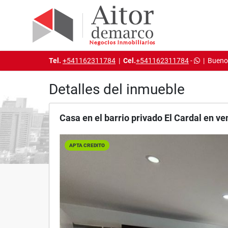
Tel.
+541162311784
|
Cel.
+541162311784
-
|
Buenos
Detalles del inmueble
Casa en el barrio privado El Cardal en ve
APTA CREDITO