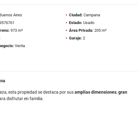
Buenos Aires
Ciudad:
Campana
9576761
Estado:
Usado
rreno:
973 m²
Área Privada:
205 m²
2
Garaje:
2
negocio:
Venta
ana
leza, esta propiedad se destaca por sus
amplias dimensiones
,
gran
ra disfrutar en familia.