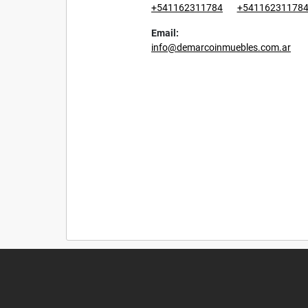
+541162311784
+54116231178
Email:
info@demarcoinmuebles.com.ar