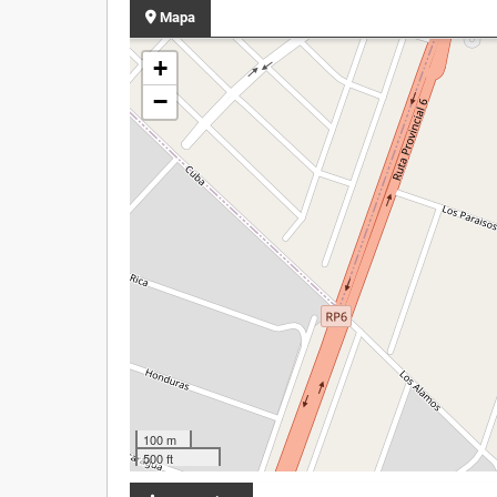
Mapa
+
−
100 m
500 ft