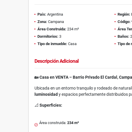
País:
Argentina
Región:
Zona:
Campana
Código:
Área Construida:
234 m²
Área Te
Dormitorios:
3
Baños:
Tipo de inmueble:
Casa
Tipo de 
Descripción Adicional
🏡
Casa en VENTA – Barrio Privado El Cardal, Camp
Ubicada en un entorno tranquilo y rodeado de natura
luminosidad
y espacios perfectamente distribuidos pa
📐
Superficies:
Área construida:
234 m²