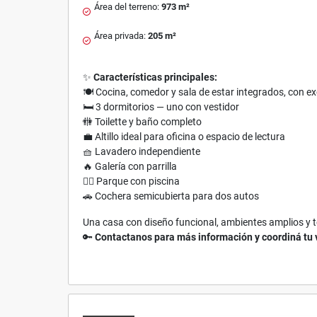
Área del terreno:
973 m²
Área privada:
205 m²
✨
Características principales:
🍽️ Cocina, comedor y sala de estar integrados, con ex
🛏️ 3 dormitorios — uno con vestidor
🚻 Toilette y baño completo
💼 Altillo ideal para oficina o espacio de lectura
🧺 Lavadero independiente
🔥 Galería con parrilla
🏊‍♀️ Parque con piscina
🚗 Cochera semicubierta para dos autos
Una casa con diseño funcional, ambientes amplios y to
🔑
Contactanos para más información y coordiná tu v