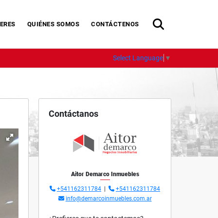
ERES
QUIÉNES SOMOS
CONTÁCTENOS
Select Language
▼
Contáctanos
Aitor Demarco Inmuebles
+541162311784
|
+541162311784
info@demarcoinmuebles.com.ar