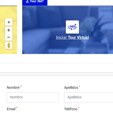
Tour 360º
Iniciar
Tour Virtual
*
*
Nombre
Apellidos
*
*
Email
Teléfono