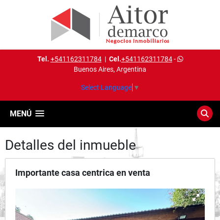
Tel.
+541162311784
|
Cel.
+541162311784
-
Buenos Aires, Argentina
Select Language
▼
MENÚ
Detalles del inmueble
Importante casa centrica en venta