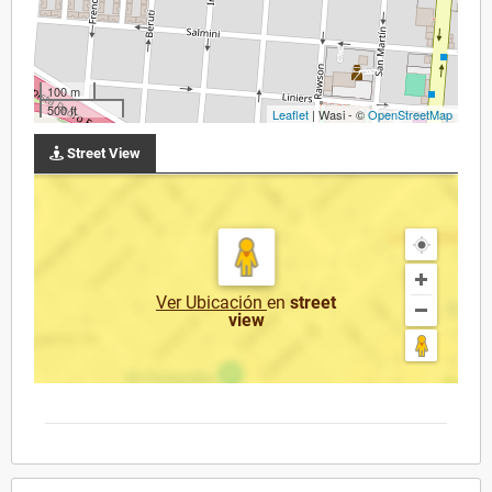
100 m
500 ft
Leaflet
| Wasi - ©
OpenStreetMap
Street View
Ver Ubicación
en
street
view