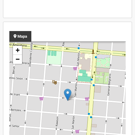
Mapa
+
−