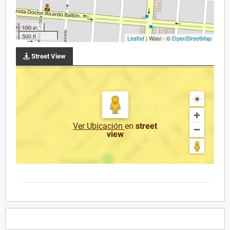
100 m
500 ft
Leaflet
| Wasi - ©
OpenStreetMap
Street View
Ver Ubicación
en
street
view