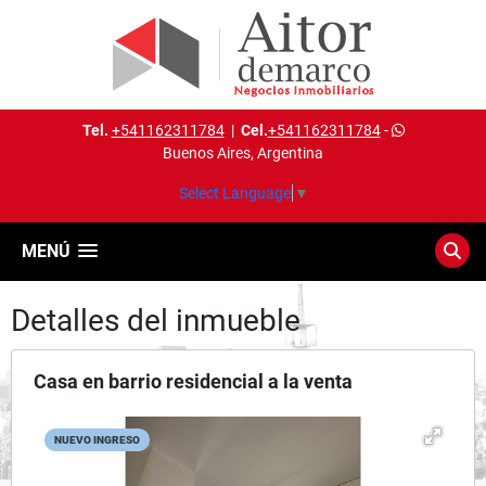
Tel.
+541162311784
|
Cel.
+541162311784
-
Buenos Aires, Argentina
Select Language
▼
MENÚ
Detalles del inmueble
Casa en barrio residencial a la venta
NUEVO INGRESO