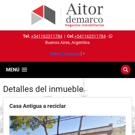
Tel.
+541162311784
|
Cel.
+541162311784
-
Buenos Aires, Argentina
Select Language
▼
MENÚ
Detalles del inmueble
Casa Antigua a reciclar