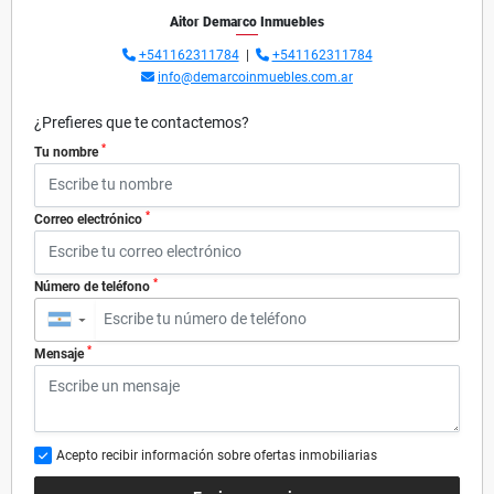
Aitor Demarco Inmuebles
+541162311784
|
+541162311784
info@demarcoinmuebles.com.ar
¿Prefieres que te contactemos?
*
Tu nombre
*
Correo electrónico
*
Número de teléfono
▼
*
Mensaje
Acepto recibir información sobre ofertas inmobiliarias