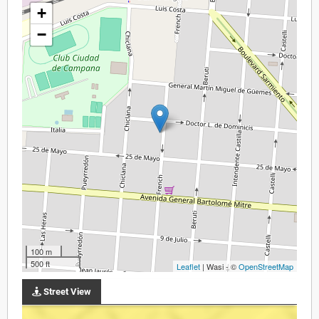
+
−
100 m
500 ft
Leaflet
| Wasi - ©
OpenStreetMap
Street View