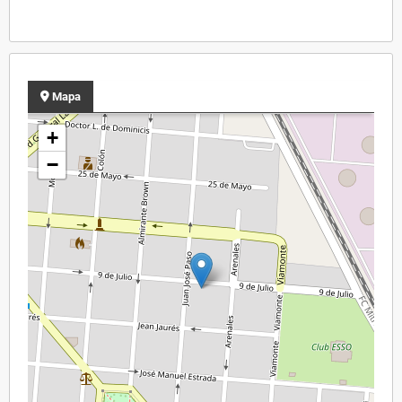
Mapa
+
−