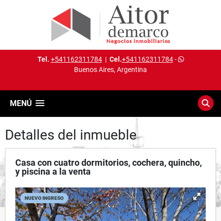
Tel.
+541162311784
|
Cel.
+541162311784
-
Buenos Aires, Argentina
MENÚ
Detalles del inmueble
Casa con cuatro dormitorios, cochera, quincho,
y piscina a la venta
NUEVO INGRESO