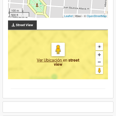
100 m
500 ft
Leaflet
| Wasi - ©
OpenStreetMap
Street View
Ver Ubicación
en
street
view