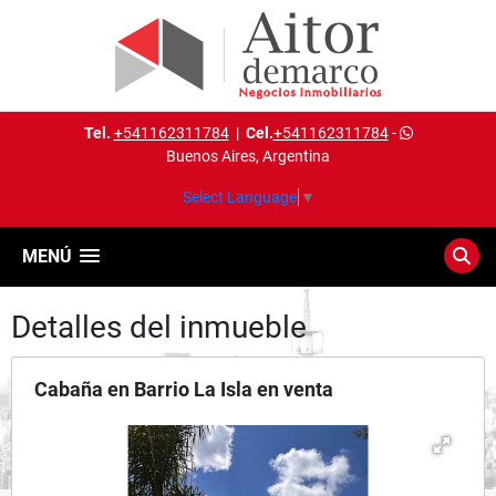
Tel.
+541162311784
|
Cel.
+541162311784
-
Buenos Aires, Argentina
Select Language
▼
MENÚ
Detalles del inmueble
Cabaña en Barrio La Isla en venta