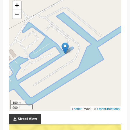
+
−
100 m
500 ft
Leaflet
| Wasi - ©
OpenStreetMap
Street View