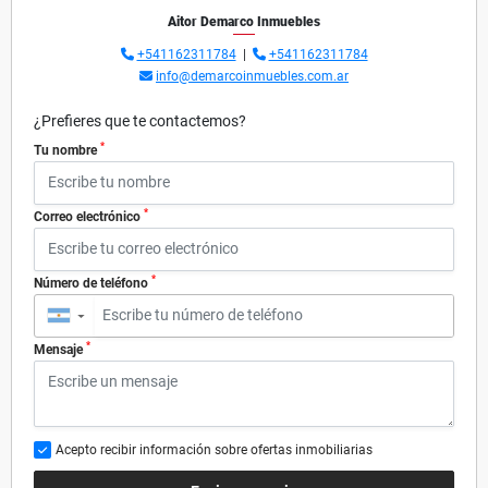
Aitor Demarco Inmuebles
+541162311784
|
+541162311784
info@demarcoinmuebles.com.ar
¿Prefieres que te contactemos?
*
Tu nombre
*
Correo electrónico
*
Número de teléfono
▼
*
Mensaje
Acepto recibir información sobre ofertas inmobiliarias