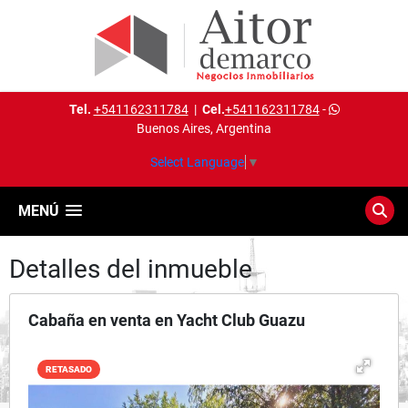
Tel.
+541162311784
|
Cel.
+541162311784
-
Buenos Aires, Argentina
Select Language
▼
MENÚ
Detalles del inmueble
Cabaña en venta en Yacht Club Guazu
RETASADO