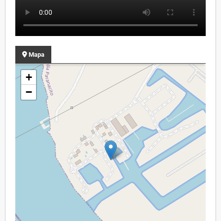
Mapa
+
−