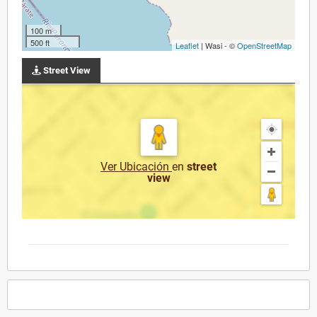
100 m
500 ft
Leaflet
| Wasi - ©
OpenStreetMap
Street View
Ver Ubicación
en
street
view