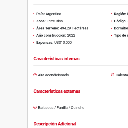
País:
Argentina
Región:
Zona:
Entre Rios
Código:
Área Terreno:
494.29 Hectáreas
Dormitor
Año construcción:
2022
Tipo de 
Expensas:
US$10,000
Características internas
Aire acondicionado
Calent
Características externas
Barbacoa / Parrilla / Quincho
Descripción Adicional