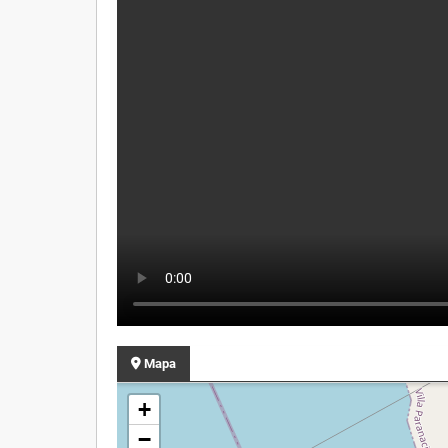
Mapa
+
−