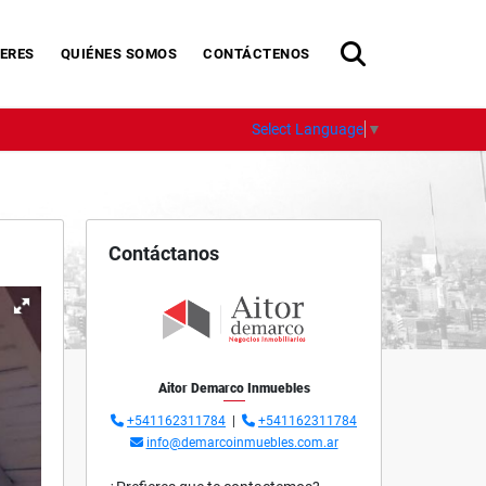
ERES
QUIÉNES SOMOS
CONTÁCTENOS
Select Language
▼
Contáctanos
Aitor Demarco Inmuebles
+541162311784
|
+541162311784
info@demarcoinmuebles.com.ar