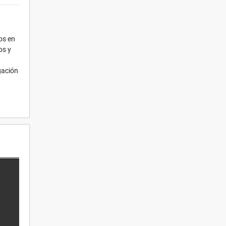
os en
os y
gación