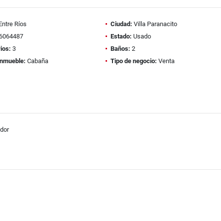
Entre Ríos
Ciudad:
Villa Paranacito
6064487
Estado:
Usado
ios:
3
Baños:
2
inmueble:
Cabaña
Tipo de negocio:
Venta
ador