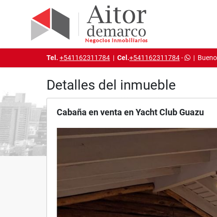
Tel.
+541162311784
|
Cel.
+541162311784
-
|
Buenos
Detalles del inmueble
Cabaña en venta en Yacht Club Guazu