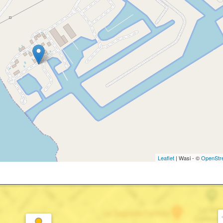
Leaflet
| Wasi - ©
OpenStr