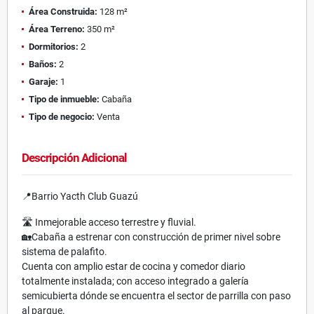
Área Construida:
128 m²
Área Terreno:
350 m²
Dormitorios:
2
Baños:
2
Garaje:
1
Tipo de inmueble:
Cabaña
Tipo de negocio:
Venta
Descripción Adicional
📍Barrio Yacth Club Guazú
🛣️ Inmejorable acceso terrestre y fluvial.
🏡Cabaña a estrenar con construcción de primer nivel sobre
sistema de palafito.
Cuenta con amplio estar de cocina y comedor diario
totalmente instalada; con acceso integrado a galería
semicubierta dónde se encuentra el sector de parrilla con paso
al parque.