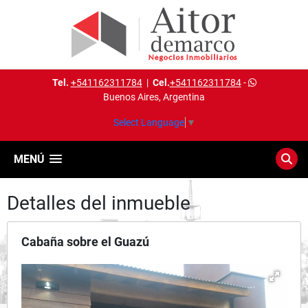
Tel.
+541162311784
|
Cel.
+541162311784
-
Buenos Aires, Argentina
Select Language
▼
MENÚ
Detalles del inmueble
Cabaña sobre el Guazú