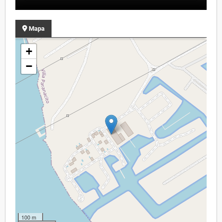
Mapa
+
−
100 m