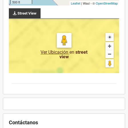
500 ft
Leaflet
| Wasi - ©
OpenStreetMap
Street View
Ver Ubicación
en
street
view
Contáctanos