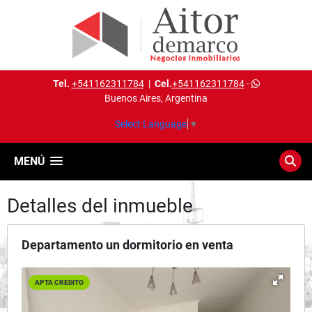
Tel.
+541162311784
|
Cel.
+541162311784
-
Buenos Aires, Argentina
Select Language
▼
MENÚ
Detalles del inmueble
Departamento un dormitorio en venta
APTA CREDITO