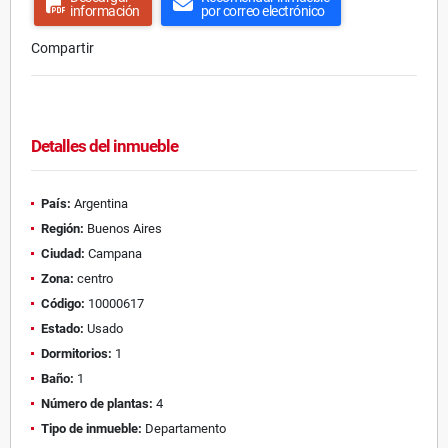
información
por correo electrónico
Compartir
Detalles del inmueble
País:
Argentina
Región:
Buenos Aires
Ciudad:
Campana
Zona:
centro
Código:
10000617
Estado:
Usado
Dormitorios:
1
Baño:
1
Número de plantas:
4
Tipo de inmueble:
Departamento