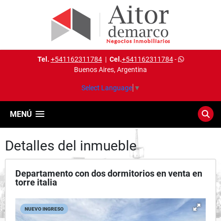
Tel.
+541162311784
|
Cel.
+541162311784
-
Buenos Aires, Argentina
Select Language
▼
MENÚ
Detalles del inmueble
Departamento con dos dormitorios en venta en
torre italia
NUEVO INGRESO