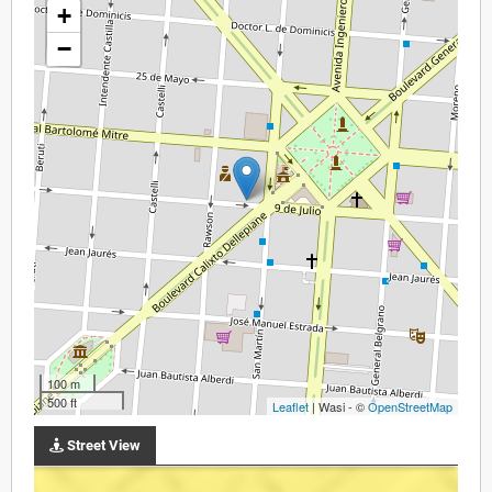
+
−
100 m
500 ft
Leaflet
| Wasi - ©
OpenStreetMap
Street View