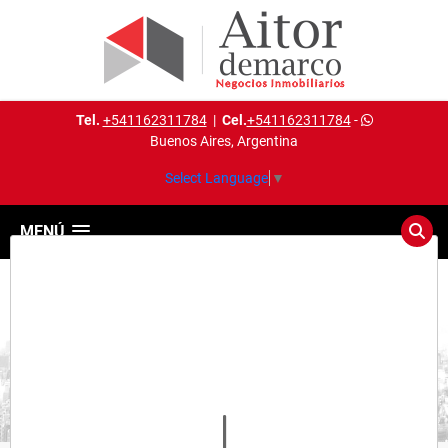
Tel.
+541162311784
|
Cel.
+541162311784
-
Buenos Aires, Argentina
Select Language
▼
MENÚ
Detalles del inmueble