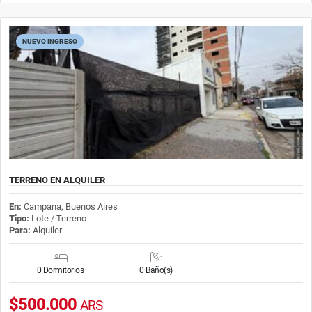
NUEVO INGRESO
TERRENO EN ALQUILER
En:
Campana, Buenos Aires
Tipo:
Lote / Terreno
Para:
Alquiler
0 Dormitorios
0 Baño(s)
$500.000
ARS