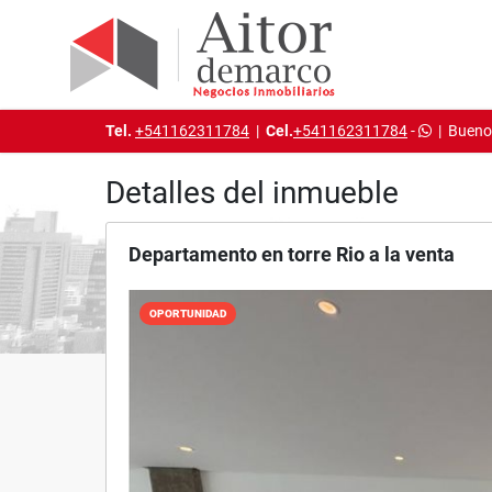
Tel.
+541162311784
|
Cel.
+541162311784
-
|
Buenos
Detalles del inmueble
Departamento en torre Rio a la venta
OPORTUNIDAD