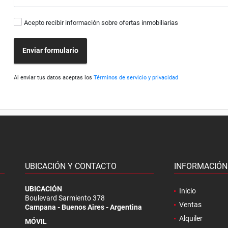
Acepto recibir información sobre ofertas inmobiliarias
Enviar formulario
Al enviar tus datos aceptas los
Términos de servicio y privacidad
UBICACIÓN Y CONTACTO
INFORMACIÓN
.
UBICACIÓN
Inicio
Boulevard Sarmiento 378
Ventas
Campana - Buenos Aires - Argentina
Alquiler
MÓVIL