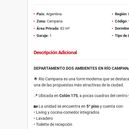
País:
Argentina
Región:
Zona:
Campana
Código:
Área Privada:
82 m²
Dormitor
Garaje:
1
Tipo de 
Descripción Adicional
DEPARTAMENTO DOS AMBIENTES EN RÍO CAMPANA 
🌟 Río Campana es una torre moderna que se destaca p
una de las propuestas más atractivas de la ciudad.
📍 Ubicada en
Colón 175
, a pocas cuadras del centro
🏡 La unidad se encuentra en
5º piso
y cuenta con:
• Living y cocina-comedor integrados
• Lavadero
• Toilette de recepción