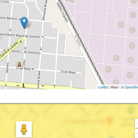
Leaflet
| Wasi - ©
OpenStr