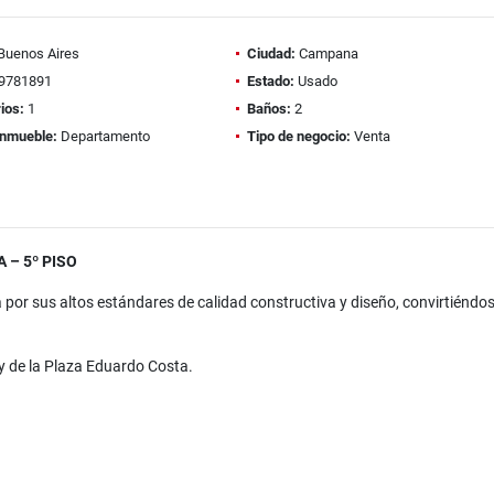
Buenos Aires
Ciudad:
Campana
9781891
Estado:
Usado
ios:
1
Baños:
2
inmueble:
Departamento
Tipo de negocio:
Venta
– 5º PISO
or sus altos estándares de calidad constructiva y diseño, convirtiéndo
 y de la Plaza Eduardo Costa.