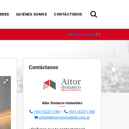
ERES
QUIÉNES SOMOS
CONTÁCTENOS
Select Language
▼
Contáctanos
Aitor Demarco Inmuebles
+541162311784
|
+541162311784
info@demarcoinmuebles.com.ar