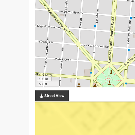
100 m
500 ft
Street View