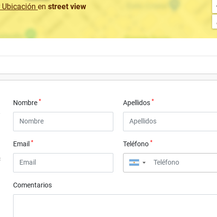
r Ubicación
en
street view
*
*
Nombre
Apellidos
*
*
Email
Teléfono
4
▼
Comentarios