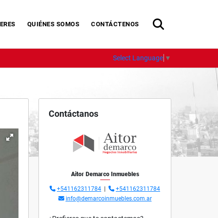
ERES
QUIÉNES SOMOS
CONTÁCTENOS
Select Language
▼
Contáctanos
Aitor Demarco Inmuebles
+541162311784
|
+541162311784
info@demarcoinmuebles.com.ar