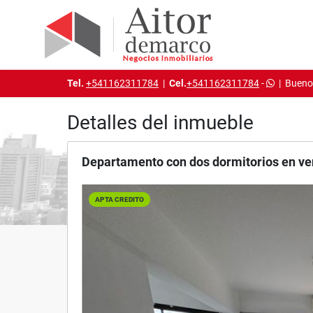
Tel.
+541162311784
|
Cel.
+541162311784
-
|
Buenos
Detalles del inmueble
Departamento con dos dormitorios en ve
APTA CREDITO