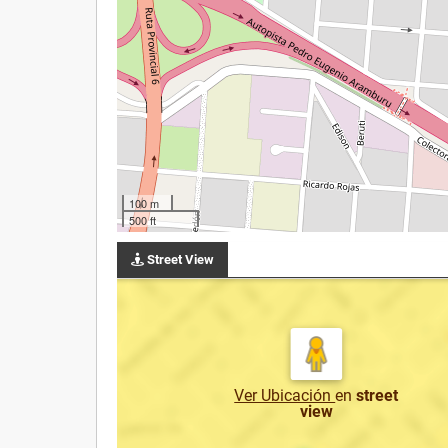
100 m
500 ft
Street View
Ver Ubicación
en
street
view