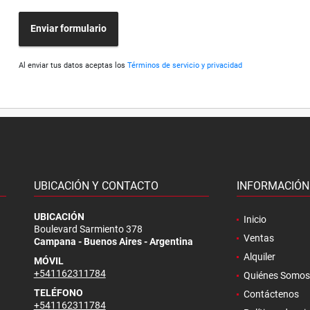
Enviar formulario
Al enviar tus datos aceptas los
Términos de servicio y privacidad
UBICACIÓN Y CONTACTO
INFORMACIÓN
.
UBICACIÓN
Inicio
Boulevard Sarmiento 378
Ventas
Campana - Buenos Aires - Argentina
Alquiler
MÓVIL
+541162311784
Quiénes Somos
TELÉFONO
Contáctenos
+541162311784