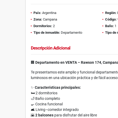
País:
Argentina
Región:
Zona:
Campana
Código:
Dormitorios:
2
Baño:
1
Tipo de inmueble:
Departamento
Tipo de 
Descripción Adicional
🏢
Departamento en VENTA – Rawson 174, Campan
Te presentamos este amplio y funcional departamento
luminosos en una ubicación práctica y de fácil acceso
✨
Características principales:
🛏️ 2 dormitorios
🛁 Baño completo
🍳 Cocina funcional
🛋️ Living–comedor integrado
🌇
2 balcones
para disfrutar del aire libre