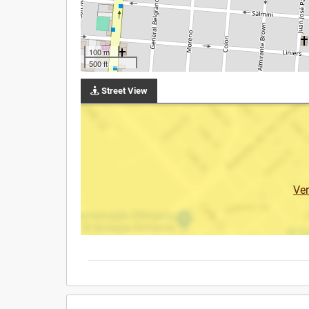
100 m
500 ft
Street View
Ve