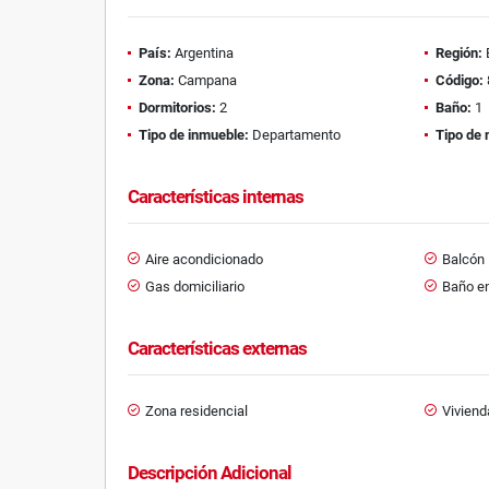
País:
Argentina
Región:
Zona:
Campana
Código:
Dormitorios:
2
Baño:
1
Tipo de inmueble:
Departamento
Tipo de 
Características internas
Aire acondicionado
Balcón
Gas domiciliario
Baño en
Características externas
Zona residencial
Viviend
Descripción Adicional