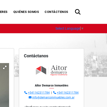
ERES
QUIÉNES SOMOS
CONTÁCTENOS
Select Language
▼
Contáctanos
Aitor Demarco Inmuebles
+541162311784
|
+541162311784
info@demarcoinmuebles.com.ar