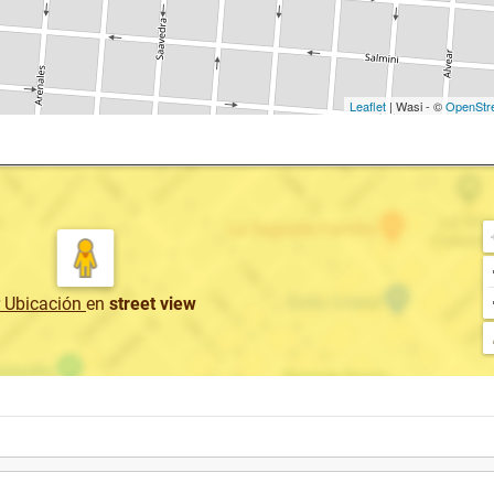
Leaflet
| Wasi - ©
OpenStr
r Ubicación
en
street view