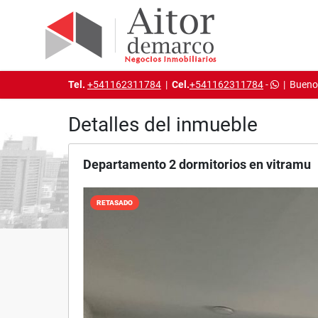
Tel.
+541162311784
|
Cel.
+541162311784
-
|
Buenos
Detalles del inmueble
Departamento 2 dormitorios en vitramu
RETASADO