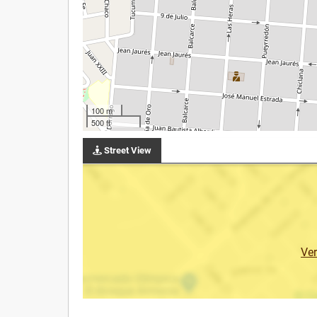
100 m
500 ft
Street View
Ve