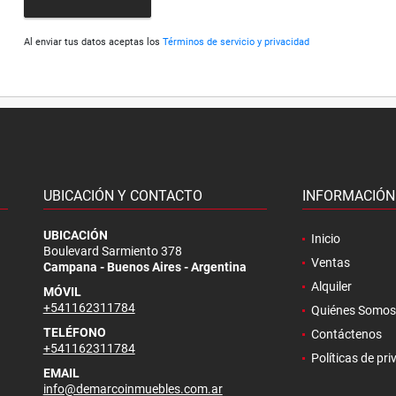
Al enviar tus datos aceptas los
Términos de servicio y privacidad
UBICACIÓN Y CONTACTO
INFORMACIÓN
.
UBICACIÓN
Inicio
Boulevard Sarmiento 378
Ventas
Campana - Buenos Aires - Argentina
Alquiler
MÓVIL
+541162311784
Quiénes Somos
TELÉFONO
Contáctenos
+541162311784
Políticas de pr
EMAIL
info@demarcoinmuebles.com.ar