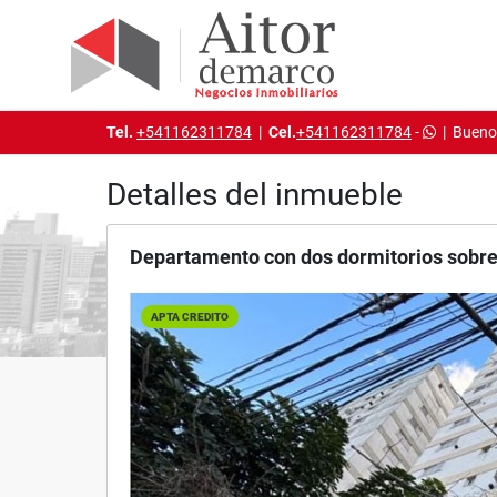
Tel.
+541162311784
|
Cel.
+541162311784
-
|
Buenos
Detalles del inmueble
Departamento con dos dormitorios sobre 
APTA CREDITO