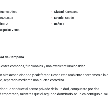
Buenos Aires
Ciudad:
Campana
10083608
Estado:
Usado
ios:
2
Baño:
1
negocio:
Venta
iudad de Campana
ientes cómodos, funcionales y una excelente luminosidad.
 con aire acondicionado y calefactor. Desde este ambiente accedemos a la 
te, separado mediante una puerta corrediza.
idor que conduce al sector privado de la unidad, compuesto por dos
ard empotrado, mientras que el segundo dormitorio se ubica contiguo al m