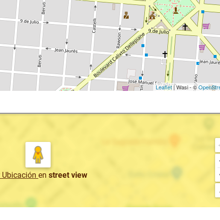
Leaflet
| Wasi - ©
OpenStr
r Ubicación
en
street view