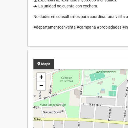
💰 Expensas aproximadas: $60.000 mensuales.
🚗 La unidad no cuenta con cochera.
No dudes en consultarnos para coordinar una visita o
#departamentoenventa #campana #propiedades #inm
Mapa
+
−