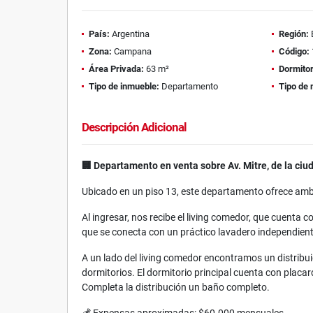
País:
Argentina
Región:
Zona:
Campana
Código:
Área Privada:
63 m²
Dormitor
Tipo de inmueble:
Departamento
Tipo de 
Descripción Adicional
🏢 Departamento en venta sobre Av. Mitre, de la c
Ubicado en un piso 13, este departamento ofrece amb
Al ingresar, nos recibe el living comedor, que cuenta
que se conecta con un práctico lavadero independien
A un lado del living comedor encontramos un distribu
dormitorios. El dormitorio principal cuenta con plac
Completa la distribución un baño completo.