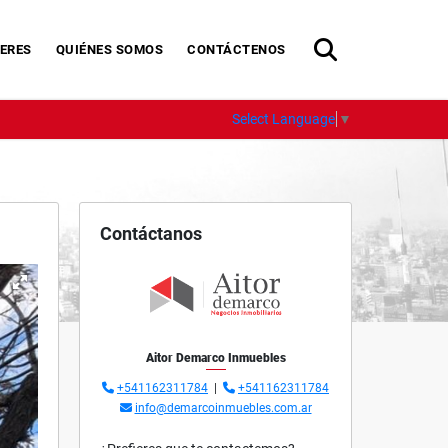
ERES
QUIÉNES SOMOS
CONTÁCTENOS
Select Language
▼
Contáctanos
Aitor Demarco Inmuebles
+541162311784
|
+541162311784
info@demarcoinmuebles.com.ar