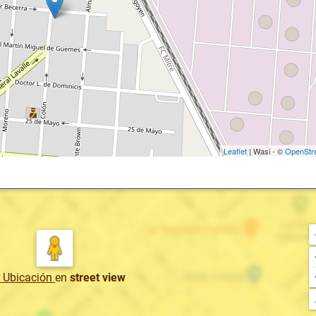
Leaflet
| Wasi - ©
OpenStr
r Ubicación
en
street view