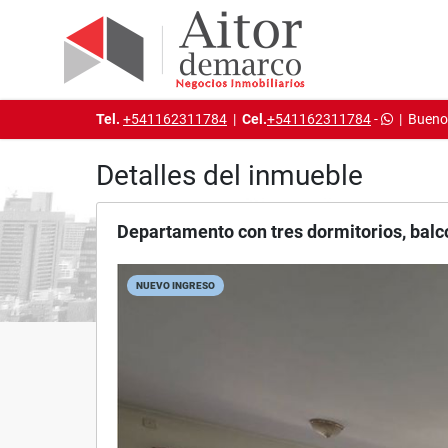
Tel.
+541162311784
|
Cel.
+541162311784
-
|
Buenos
Detalles del inmueble
Departamento con tres dormitorios, balc
NUEVO INGRESO