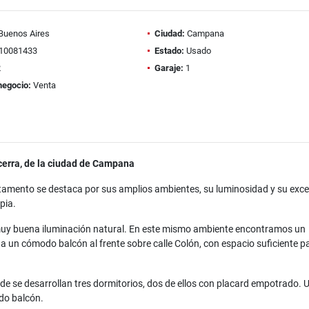
Buenos Aires
Ciudad:
Campana
10081433
Estado:
Usado
2
Garaje:
1
negocio:
Venta
erra, de la ciudad de Campana
tamento se destaca por sus amplios ambientes, su luminosidad y su exce
pia.
n muy buena iluminación natural. En este mismo ambiente encontramos un
a a un cómodo balcón al frente sobre calle Colón, con espacio suficiente p
de se desarrollan tres dormitorios, dos de ellos con placard empotrado. 
do balcón.