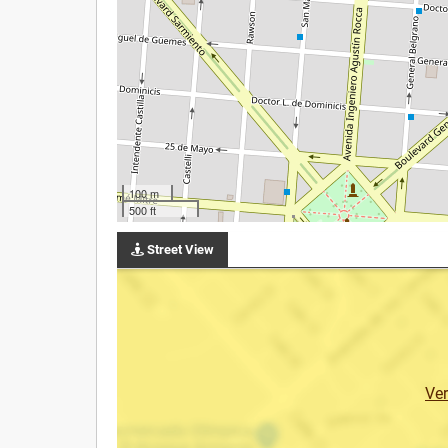
100 m
500 ft
Street View
Ve