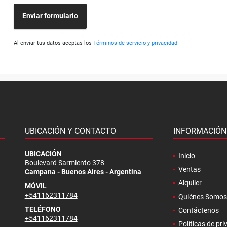
Enviar formulario
Al enviar tus datos aceptas los
Términos de servicio y privacidad
UBICACIÓN Y CONTACTO
INFORMACIÓN
.
UBICACIÓN
Inicio
Boulevard Sarmiento 378
Ventas
Campana - Buenos Aires - Argentina
Alquiler
MÓVIL
+541162311784
Quiénes Somos
TELÉFONO
Contáctenos
+541162311784
Políticas de pr