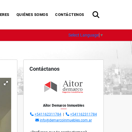
ERES
QUIÉNES SOMOS
CONTÁCTENOS
Select Language
▼
Contáctanos
Aitor Demarco Inmuebles
+541162311784
|
+541162311784
info@demarcoinmuebles.com.ar