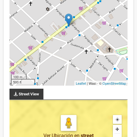
100 m
500 ft
Leaflet
| Wasi - ©
OpenStreetMap
Street View
Ver Ubicación
en
street