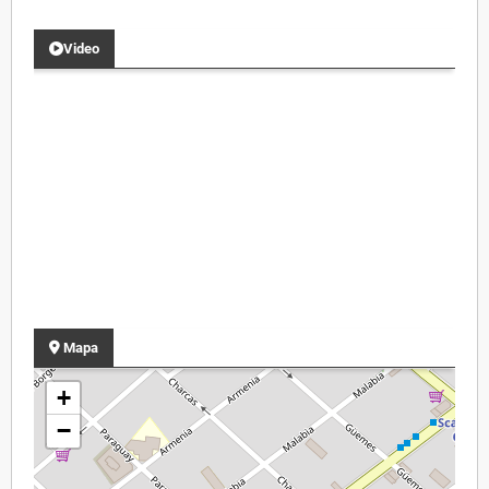
Video
Mapa
+
−