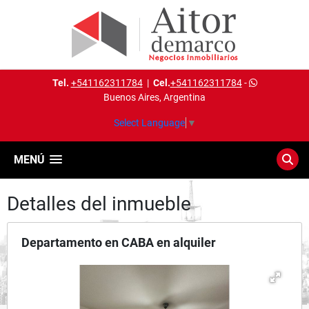
Tel.
+541162311784
|
Cel.
+541162311784
-
Buenos Aires, Argentina
Select Language
▼
MENÚ
Detalles del inmueble
Departamento en CABA en alquiler