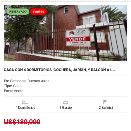
RESERVADO
Vendido
CASA CON 4 DORMITORIOS, COCHERA, JARDIN, Y BALCON A L…
En:
Campana, Buenos Aires
Tipo:
Casa
Para:
Venta
4 Dormitorios
1 Garaje
2 Baño(s)
US$180,000