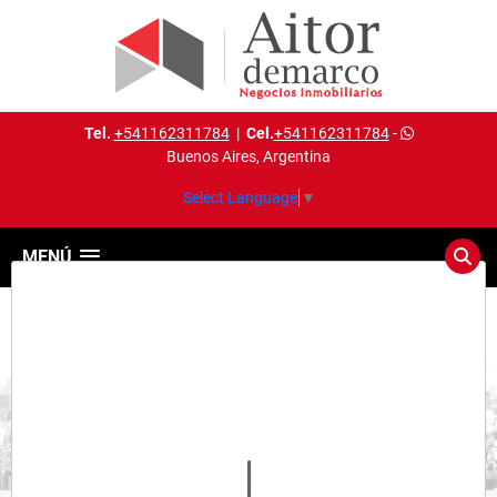
Tel.
+541162311784
|
Cel.
+541162311784
-
Buenos Aires, Argentina
Select Language
▼
MENÚ
Detalles del inmueble