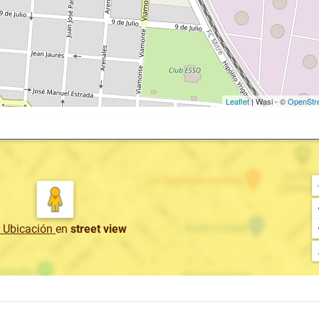
Leaflet
| Wasi - ©
OpenStr
r Ubicación
en
street view