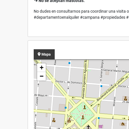
🐾 No se aceptan mascotas.
No dudes en consultarnos para coordinar una visita o
#departamentoenalquiler #campana #propiedades #in
Mapa
+
−