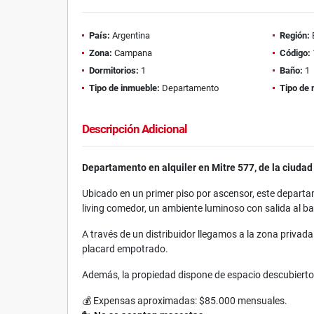
País:
Argentina
Región:
Zona:
Campana
Código:
Dormitorios:
1
Baño:
1
Tipo de inmueble:
Departamento
Tipo de 
Descripción Adicional
Departamento en alquiler en Mitre 577, de la ciuda
Ubicado en un primer piso por ascensor, este departam
living comedor, un ambiente luminoso con salida al b
A través de un distribuidor llegamos a la zona priva
placard empotrado.
Además, la propiedad dispone de espacio descubierto 
💰 Expensas aproximadas: $85.000 mensuales.