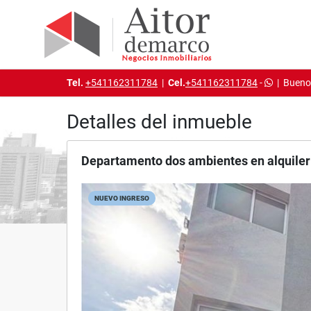
Tel.
+541162311784
|
Cel.
+541162311784
-
|
Buenos
Detalles del inmueble
Departamento dos ambientes en alquiler
NUEVO INGRESO