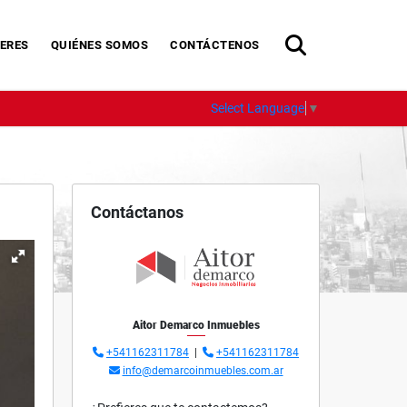
ERES
QUIÉNES SOMOS
CONTÁCTENOS
Select Language
▼
Contáctanos
Aitor Demarco Inmuebles
+541162311784
|
+541162311784
info@demarcoinmuebles.com.ar