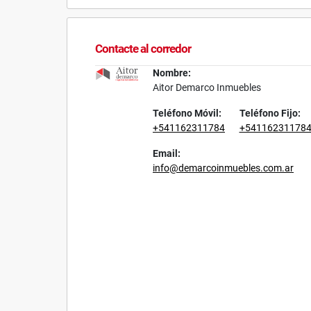
Contacte al corredor
Nombre:
Aitor Demarco Inmuebles
Teléfono Móvil:
Teléfono Fijo:
+541162311784
+54116231178
Email:
info@demarcoinmuebles.com.ar