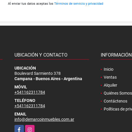
Al enviar tus datos aceptas los
Términos de servicio y privacidad
UBICACIÓN Y CONTACTO
INFORMACIÓN
.
UBICACIÓN
Inicio
Boulevard Sarmiento 378
Ventas
Campana - Buenos Aires - Argentina
Alquiler
MÓVIL
+541162311784
Quiénes Somos
TELÉFONO
Contáctenos
+541162311784
Políticas de pr
EMAIL
info@demarcoinmuebles.com.ar
Facebook
Instagram