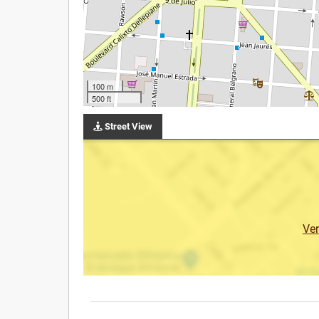
100 m
500 ft
Street View
Ve