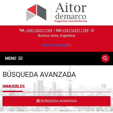
Tel.
+541162311784
|
Cel.
+541162311784
-
Buenos Aires, Argentina
Select Language
▼
MENÚ
BÚSQUEDA AVANZADA
INMUEBLES
BÚSQUEDA AVANZADA