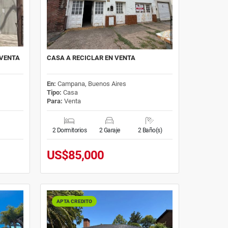
 VENTA
CASA A RECICLAR EN VENTA
En:
Campana, Buenos Aires
Tipo:
Casa
Para:
Venta
2 Dormitorios
2 Garaje
2 Baño(s)
US$85,000
APTA CREDITO