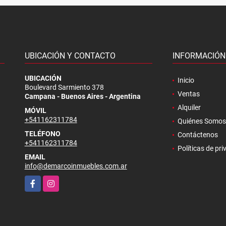
UBICACIÓN Y CONTACTO
INFORMACIÓN
.
UBICACIÓN
Inicio
Boulevard Sarmiento 378
Ventas
Campana - Buenos Aires - Argentina
Alquiler
MÓVIL
+541162311784
Quiénes Somos
TELÉFONO
Contáctenos
+541162311784
Políticas de pr
EMAIL
info@demarcoinmuebles.com.ar
Facebook
Instagram