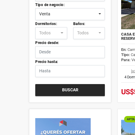
Tipo de negocio:
Venta
Dormitorios:
Baños:
Todos
Todos
CASA E
RESER
Precio desde:
En:
Cam
Tipo:
Ca
Para:
Ve
Precio hasta:
4 Dorm
BUSCAR
US$
APTA