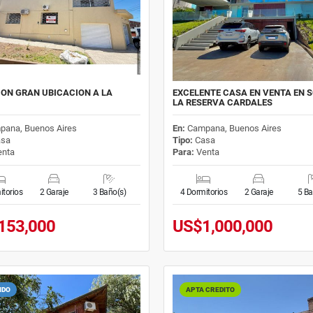
ON GRAN UBICACION A LA
EXCELENTE CASA EN VENTA EN S
LA RESERVA CARDALES
pana, Buenos Aires
En:
Campana, Buenos Aires
sa
Tipo:
Casa
nta
Para:
Venta
itorios
2 Garaje
3 Baño(s)
4 Dormitorios
2 Garaje
5 Ba
153,000
US$1,000,000
IDO
APTA CREDITO