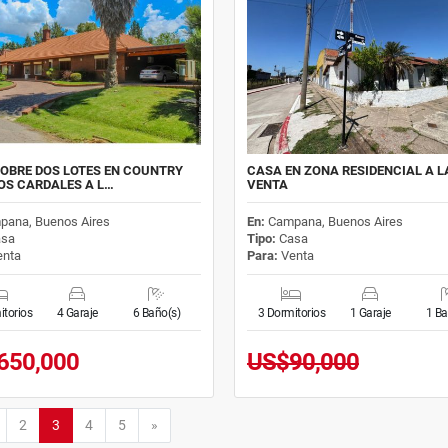
OBRE DOS LOTES EN COUNTRY
CASA EN ZONA RESIDENCIAL A L
OS CARDALES A L…
VENTA
pana, Buenos Aires
En:
Campana, Buenos Aires
sa
Tipo:
Casa
nta
Para:
Venta
itorios
4 Garaje
6 Baño(s)
3 Dormitorios
1 Garaje
1 Ba
650,000
US$90,000
or
Siguiente
2
3
4
5
»