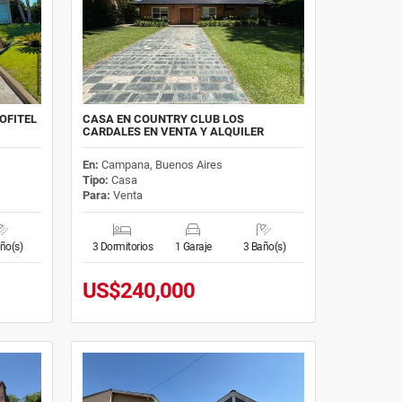
OFITEL
CASA EN COUNTRY CLUB LOS
CARDALES EN VENTA Y ALQUILER
En:
Campana, Buenos Aires
Tipo:
Casa
Para:
Venta
ño(s)
3 Dormitorios
1 Garaje
3 Baño(s)
US$240,000