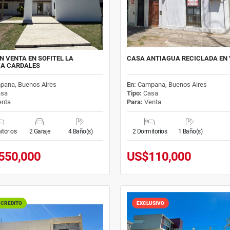
N VENTA EN SOFITEL LA
CASA ANTIAGUA RECICLADA EN
VA CARDALES
pana, Buenos Aires
En:
Campana, Buenos Aires
sa
Tipo:
Casa
nta
Para:
Venta
itorios
2 Garaje
4 Baño(s)
2 Dormitorios
1 Baño(s)
550,000
US$110,000
 CREDITO
EXCLUSIVO