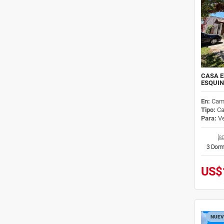
CASA E
ESQUIN
En:
Cam
Tipo:
Ca
Para:
Ve
3 Dorm
US$
NUEV