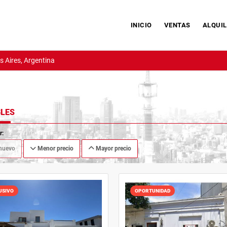
INICIO
VENTAS
ALQUIL
 Aires, Argentina
LES
r:
nuevo
Menor precio
Mayor precio
USIVO
OPORTUNIDAD