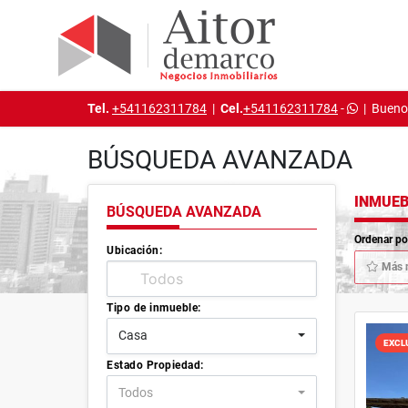
Tel.
+541162311784
|
Cel.
+541162311784
-
|
Buenos
BÚSQUEDA AVANZADA
INMUEB
BÚSQUEDA AVANZADA
Ordenar po
Ubicación:
Más 
Tipo de inmueble:
Casa
EXCL
Estado Propiedad:
Todos