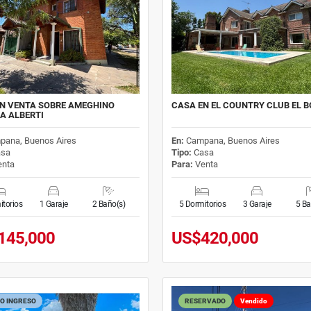
N VENTA SOBRE AMEGHINO
CASA EN EL COUNTRY CLUB EL 
A ALBERTI
pana, Buenos Aires
En:
Campana, Buenos Aires
sa
Tipo:
Casa
nta
Para:
Venta
itorios
1 Garaje
2 Baño(s)
5 Dormitorios
3 Garaje
5 Ba
145,000
US$420,000
O INGRESO
RESERVADO
Vendido