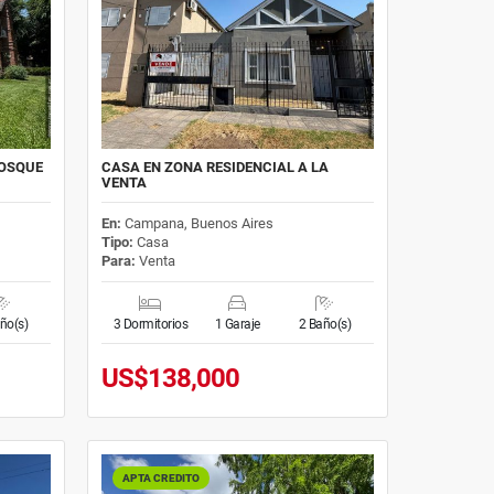
BOSQUE
CASA EN ZONA RESIDENCIAL A LA
VENTA
En:
Campana, Buenos Aires
Tipo:
Casa
Para:
Venta
ño(s)
3 Dormitorios
1 Garaje
2 Baño(s)
US$138,000
APTA CREDITO