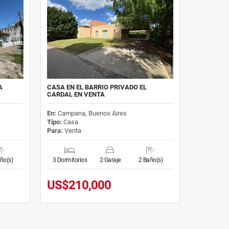
A
CASA EN EL BARRIO PRIVADO EL
CARDAL EN VENTA
En:
Campana, Buenos Aires
Tipo:
Casa
Para:
Venta
ño(s)
3 Dormitorios
2 Garaje
2 Baño(s)
US$210,000