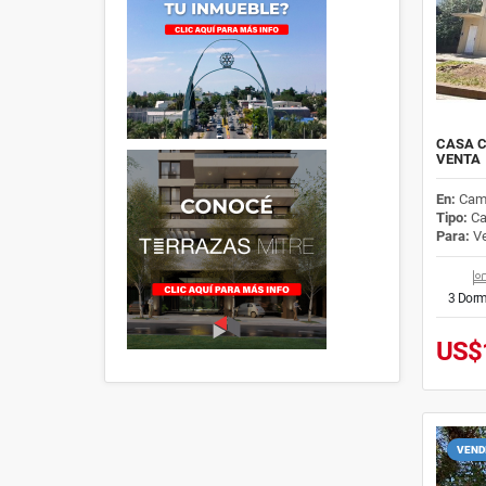
CASA C
VENTA
En:
Cam
Tipo:
Ca
Para:
Ve
3 Dorm
US$
VEND