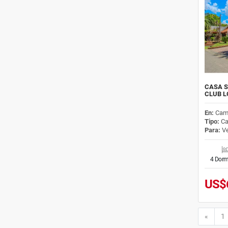
CASA S
CLUB L
En:
Cam
Tipo:
Ca
Para:
Ve
4 Dorm
US$
Anteri
«
1