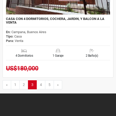
CASA CON 4 DORMITORIOS, COCHERA, JARDIN, Y BALCON A LA
VENTA
En:
Campana, Buenos Aires
Tipo:
Casa
Para:
Venta
4 Dormitorios
1 Garaje
2 Baño(s)
US$180,000
Anterior
Siguiente
«
1
2
3
4
5
»