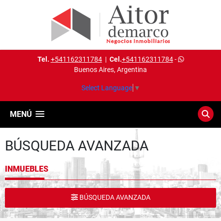
Tel.
+541162311784
|
Cel.
+541162311784
-
Buenos Aires, Argentina
Select Language
▼
MENÚ
BÚSQUEDA AVANZADA
INMUEBLES
BÚSQUEDA AVANZADA