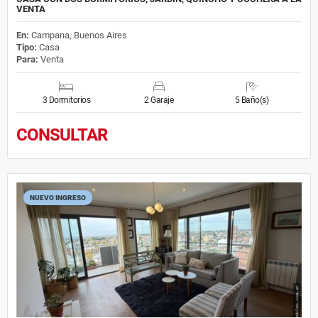
VENTA
En:
Campana, Buenos Aires
Tipo:
Casa
Para:
Venta
3 Dormitorios
2 Garaje
5 Baño(s)
CONSULTAR
NUEVO INGRESO